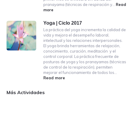
pranayama (técnicas de respiración y…
Read
more
a
b
o
Yoga | Ciclo 2017
u
La práctica del yoga incrementa la calidad de
t
vida y mejora el desempeño laboral,
Y
intelectual y las relaciones interpersonales.
o
El yoga brinda herramientas de relajación,
g
conocimiento, curación, meditación y el
a
control corporal. La práctica frecuente de
p
posturas de yoga y los pranayamas (técnicas
a
de control de la respiración), permiten
r
mejorar el funcionamiento de todos los…
a
Read more
a
l
b
a
o
V
Más Actividades
u
i
t
d
Y
a
o
|
g
M
a
e
|
s
C
1