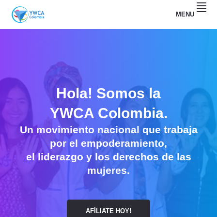
Skip
Skip
MENU
to
to
primary
main
YWCA
navigation
content
COLOMBIA
Hola! Somos la
YWCA Colombia.
Un movimiento nacional que trabaja
por el empoderamiento,
el liderazgo y los derechos de las
mujeres.
AFÍLIATE HOY!