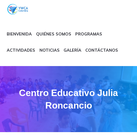
Skip
Skip
to
to
primary
main
YWCA
navigation
content
COLOMBIA
BIENVENIDA
QUIÉNES SOMOS
PROGRAMAS
ACTIVIDADES
NOTICIAS
GALERÍA
CONTÁCTANOS
Centro Educativo Julia
Roncancio