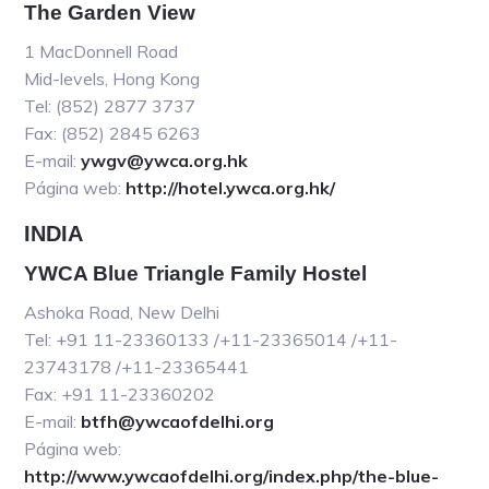
The Garden View
1 MacDonnell Road
Mid-levels, Hong Kong
Tel: (852) 2877 3737
Fax: (852) 2845 6263
E-mail:
ywgv@ywca.org.hk
Página web:
http://hotel.ywca.org.hk/
INDIA
YWCA Blue Triangle Family Hostel
Ashoka Road, New Delhi
Tel: +91 11-23360133 /+11-23365014 /+11-
23743178 /+11-23365441
Fax: +91 11-23360202
E-mail:
btfh@ywcaofdelhi.org
Página web:
http://www.ywcaofdelhi.org/index.php/the-blue-