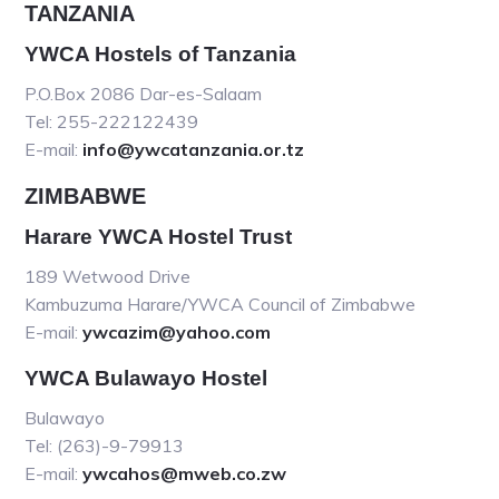
TANZANIA
YWCA Hostels of Tanzania
P.O.Box 2086 Dar-es-Salaam
Tel: 255-222122439
E-mail:
info@ywcatanzania.or.tz
ZIMBABWE
Harare YWCA Hostel Trust
189 Wetwood Drive
Kambuzuma Harare/YWCA Council of Zimbabwe
E-mail:
ywcazim@yahoo.com
YWCA Bulawayo Hostel
Bulawayo
Tel: (263)-9-79913
E-mail:
ywcahos@mweb.co.zw