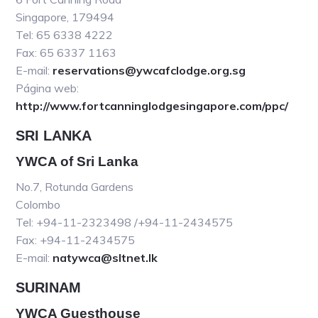
Singapore, 179494
Tel: 65 6338 4222
Fax: 65 6337 1163
E-mail:
reservations@ywcafclodge.org.sg
Página web:
http://www.fortcanninglodgesingapore.com/ppc/
SRI LANKA
YWCA of Sri Lanka
No.7, Rotunda Gardens
Colombo
Tel: +94-11-2323498 /+94-11-2434575
Fax: +94-11-2434575
E-mail:
natywca@sltnet.lk
SURINAM
YWCA Guesthouse