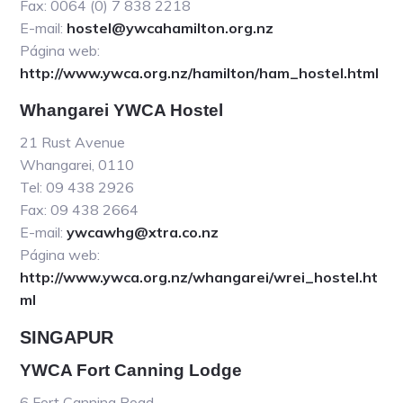
Fax: 0064 (0) 7 838 2218
E-mail:
hostel@ywcahamilton.org.nz
Página web:
http://www.ywca.org.nz/hamilton/ham_hostel.html
Whangarei YWCA Hostel
21 Rust Avenue
Whangarei, 0110
Tel: 09 438 2926
Fax: 09 438 2664
E-mail:
ywcawhg@xtra.co.nz
Página web:
http://www.ywca.org.nz/whangarei/wrei_hostel.ht
ml
SINGAPUR
YWCA Fort Canning Lodge
6 Fort Canning Road