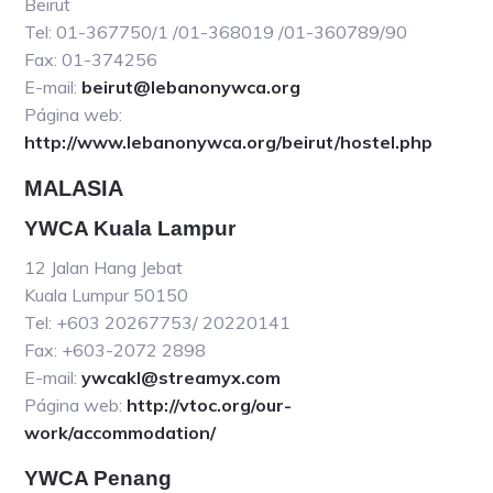
Beirut
Tel: 01-367750/1 /01-368019 /01-360789/90
Fax: 01-374256
E-mail:
beirut@lebanonywca.org
Página web:
http://www.lebanonywca.org/beirut/hostel.php
MALASIA
YWCA Kuala Lampur
12 Jalan Hang Jebat
Kuala Lumpur 50150
Tel: +603 20267753/ 20220141
Fax: +603-2072 2898
E-mail:
ywcakl@streamyx.com
Página web:
http://vtoc.org/our-
work/accommodation/
YWCA Penang