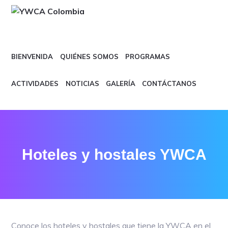
Skip
Skip
to
to
primary
main
YWCA
navigation
content
COLOMBIA
BIENVENIDA
QUIÉNES SOMOS
PROGRAMAS
ACTIVIDADES
NOTICIAS
GALERÍA
CONTÁCTANOS
Hoteles y hostales YWCA
Conoce los hoteles y hostales que tiene la YWCA en el