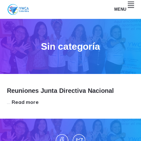
Skip
Skip
MENU
to
to
primary
main
YWCA
navigation
content
COLOMBIA
Sin categoría
Reuniones Junta Directiva Nacional
…
Read more
a
b
o
u
t