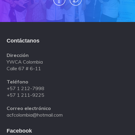
R
e
u
n
i
o
Contáctanos
n
e
Dirección
s
YWCA Colombia
J
Calle 67 # 6-11
u
Teléfono
n
+57 1 212-7998
t
+57 1 211-9225
a
D
Correo electrónico
i
acfcolombia@hotmail.com
r
e
Facebook