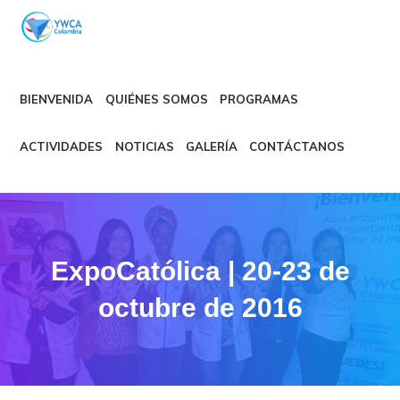
Skip
Skip
to
to
primary
main
YWCA
navigation
content
COLOMBIA
BIENVENIDA
QUIÉNES SOMOS
PROGRAMAS
ACTIVIDADES
NOTICIAS
GALERÍA
CONTÁCTANOS
ExpoCatólica | 20-23 de
octubre de 2016