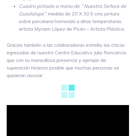
Cuadro pintado a mano de ” Nuestra Señora de
Guadalupe”
, medida de 20 X 30.5 cms pintura
sobre porcelana horneada a altas temperaturas,
artista Myriam López de Picón – Artista Plástica.
Gracias también a las colaboradoras estrella, las chicas
egresadas de nuestro Centro Educativo Julia Roncancio,
que con su maravillosa presencia y ejemplo de
superación hicieron posible que muchas personas se
quisieran asociar.