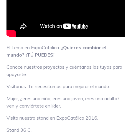
El Lema en ExpoCatólica:
¿Quieres cambiar el
mundo? ¡TÚ PUEDES!
Conoce nuestros proyectos y cuéntanos los tuyos para
apoyarte.
Visítanos. Te necesitamos para mejorar el mundo.
Mujer, ¿eres una niña, eres una joven, eres una adulta?
ven y conviértete en líder.
Visita nuestro stand en ExpoCatólica 2016.
Stand 36 C.