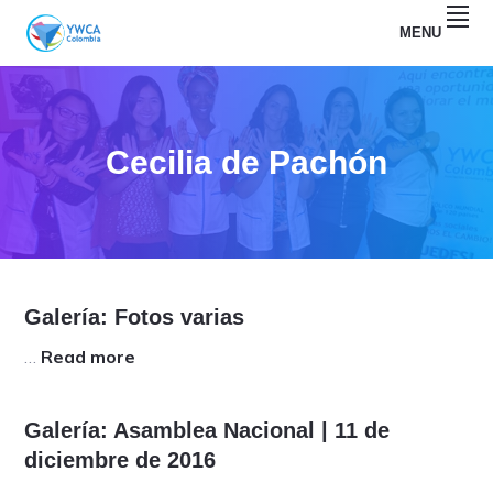
Skip
Skip
MENU
to
to
primary
main
YWCA
navigation
content
COLOMBIA
Cecilia de Pachón
Galería: Fotos varias
…
Read more
a
b
o
Galería: Asamblea Nacional | 11 de
u
diciembre de 2016
t