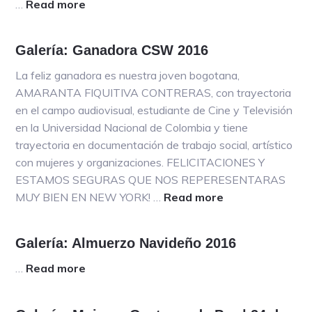
G
…
Read more
a
a
b
l
o
Galería: Ganadora CSW 2016
e
u
r
t
La feliz ganadora es nuestra joven bogotana,
í
G
AMARANTA FIQUITIVA CONTRERAS, con trayectoria
a
a
en el campo audiovisual, estudiante de Cine y Televisión
:
l
en la Universidad Nacional de Colombia y tiene
F
e
trayectoria en documentación de trabajo social, artístico
o
r
con mujeres y organizaciones. FELICITACIONES Y
t
í
ESTAMOS SEGURAS QUE NOS REPERESENTARAS
o
a
MUY BIEN EN NEW YORK! …
Read more
a
s
:
b
v
A
o
Galería: Almuerzo Navideño 2016
a
s
u
r
a
t
…
Read more
a
i
m
G
b
a
b
a
o